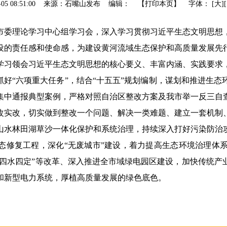
09-05 08:51:00 来源：石嘴山发布 编辑： 【
打印本页
】
字体：
[
大
]
开市委理论学习中心组学习会，深入学习贯彻习近平生态文明思想
设的责任感和使命感，为建设黄河流域生态保护和高质量发展先
学习领会习近平生态文明思想的核心要义、丰富内涵、实践要求
力抓好“六项重大任务”，结合“十五五”规划编制，谋划和推进生
集中通报典型案例，严格对照自治区整改方案及我市举一反三自
改实改，切实做到整改一个问题、解决一类难题、建立一套机制
山水林田湖草沙一体化保护和系统治理，持续深入打好污染防治
生态修复工程，深化“无废城市”建设，着力提高生态环境治理体
“四水四定”等改革、深入推进全市域绿电园区建设，加快传统
和新型电力系统，厚植高质量发展的绿色底色。