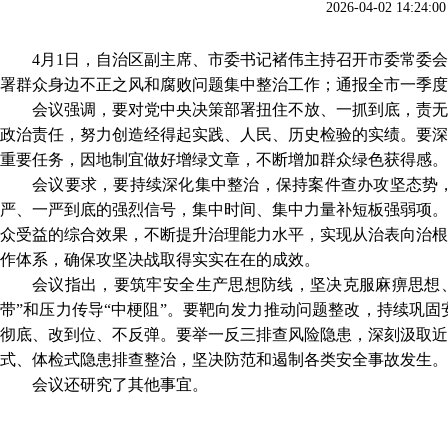
2026-04-02 1
4月1日，自治区副主席、市委书记褚伟主持召开市委常委
署群众身边不正之风和腐败问题集中整治工作；通报全市一季度
会议强调，要对党中央决策部署扭住不放、一抓到底，责无
政治责任，努力创造经得起实践、人民、历史检验的实绩。要深
重要任务，因地制宜做好增绿文章，不断增加群众绿色获得感。
会议要求，要持续深化集中整治，保持案件查办攻坚态势
严、一严到底的强烈信号，集中时间、集中力量补短板强弱项。
众受益的综合效果，不断提升治理能力水平，实现从治表向治根
作体系，确保攻坚决战取得实实在在的成效。
会议指出，要筑牢安全生产思想防线，坚决克服麻痹思想
带”和压力传导“中梗阻”。要靶向发力推动问题整改，持续巩
彻底、改到位、不反弹。要举一反三排查风险隐患，深刻汲取近
式、体检式隐患排查整治，坚决防范和遏制各类安全事故发生。
会议还研究了其他事宜。